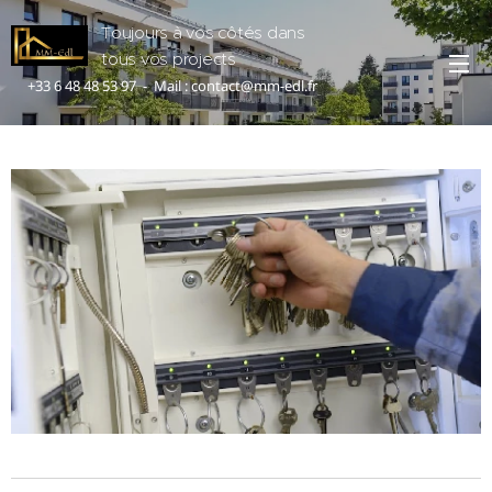
Toujours à vos côtés dans
tous vos projects
+33 6 48 48 53 97 - Mail : contact@mm-edl.fr